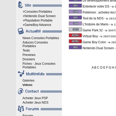
Le développement amat
Entretenir votre DS
-
le 
Consoles Portables
Pokémon : achetez-les 
Nintendo Dual Screen
Test de la NDS
-
le 18/1
Playstation Portable
L'histoire de Mario
-
GameBoy Advance
le 
Game Park 32
-
le 30/0
Virtual Boy
-
le 28/07/20
News Consoles Portables
Game Boy Color
-
Astuces Consoles
le 28
Portables
Nintendo Dual Screen
Tests
Previews
Dossiers
Fiches - Jeux Consoles
Portables
A
B
C
D
E
F
G
H
I
Galeries
Videos
Acheter Jeux PSP
Acheter Jeux NDS
Forums