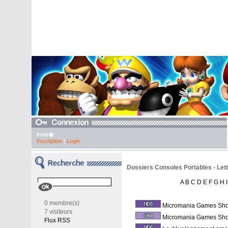
Invit�
Inscription
|
Login
Dossiers Consoles Portables - Lett
A
B
C
D
E
F
G
H
I
0 membre(s)
Micromania Games Sh
7 visiteurs
Micromania Games Sh
Flux RSS