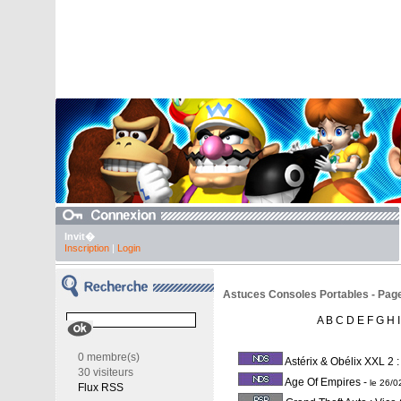
Invit�
Inscription
|
Login
Astuces Consoles Portables - Pag
A
B
C
D
E
F
G
H
I
0 membre(s)
Astérix & Obélix XXL 2 :
30 visiteurs
Age Of Empires
-
le 26/
Flux RSS