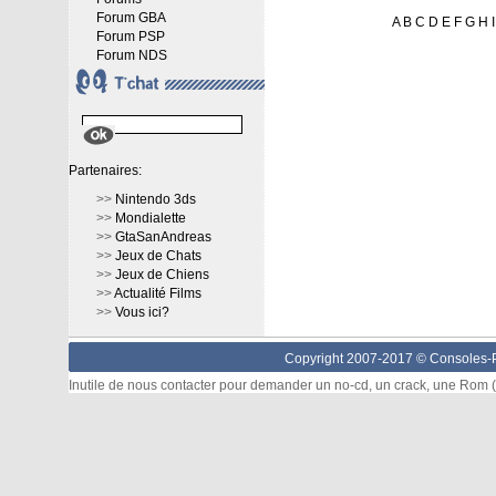
Forum GBA
A
B
C
D
E
F
G
H
I
Forum PSP
Forum NDS
Partenaires:
>>
Nintendo 3ds
>>
Mondialette
>>
GtaSanAndreas
>>
Jeux de Chats
>>
Jeux de Chiens
>>
Actualité Films
>>
Vous ici?
Copyright 2007-2017 ©
Consoles-P
Inutile de nous contacter pour demander un no-cd, un crack, une Rom (