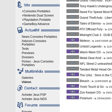
Grand Theft Auto : Vice 
Tony Hawk's Undergro
Consoles Portables
Need For Speed Most 
Nintendo Dual Screen
Grand Theft Auto : Liber
Playstation Portable
Tales of Eternia
-
GameBoy Advance
le 28/
ATV Offroad Fury
-
le 22
Midnight Club 3 : DUB E
News Consoles Portables
Meteos
-
Astuces Consoles
le 24/07/2005 @
Portables
Untold Legends
-
le 11/
Tests
Wario Ware DS
-
le 26/
Previews
Dossiers
Metal Gear Acid
-
le 26/
Fiches - Jeux Consoles
NFL Street 2 unleashed
Portables
Twisted Metal Head-On
The Urbz : Sims in the C
Galeries
Bleach
-
le 12/05/2005 @
Videos
Yoshi Touch & Go
-
le 2
Zoo Keeper DS
-
le 25/
Acheter Jeux PSP
Polarium
-
le 25/04/2005
Acheter Jeux NDS
Forums