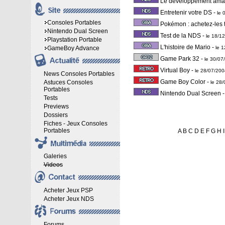
Le développement amat
Entretenir votre DS
-
le 
Consoles Portables
Pokémon : achetez-les 
Nintendo Dual Screen
Test de la NDS
-
le 18/1
Playstation Portable
L'histoire de Mario
-
GameBoy Advance
le 
Game Park 32
-
le 30/0
Virtual Boy
-
le 28/07/20
News Consoles Portables
Game Boy Color
-
Astuces Consoles
le 28
Portables
Nintendo Dual Screen
Tests
Previews
Dossiers
Fiches - Jeux Consoles
Portables
A
B
C
D
E
F
G
H
I
Galeries
Videos
Acheter Jeux PSP
Acheter Jeux NDS
Forums