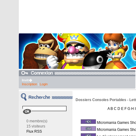
Invit�
Inscription
|
Login
Dossiers Consoles Portables - Lett
A
B
C
D
E
F
G
H
I
0 membre(s)
Micromania Games Sh
15 visiteurs
Micromania Games Sh
Flux RSS