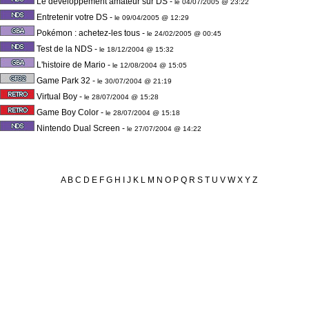
Le développement amateur sur DS
-
le 04/07/2005 @ 23:22
Entretenir votre DS
-
le 09/04/2005 @ 12:29
Pokémon : achetez-les tous
-
le 24/02/2005 @ 00:45
Test de la NDS
-
le 18/12/2004 @ 15:32
L'histoire de Mario
-
le 12/08/2004 @ 15:05
Game Park 32
-
le 30/07/2004 @ 21:19
Virtual Boy
-
le 28/07/2004 @ 15:28
Game Boy Color
-
le 28/07/2004 @ 15:18
Nintendo Dual Screen
-
le 27/07/2004 @ 14:22
A
B
C
D
E
F
G
H
I
J
K
L
M
N
O
P
Q
R
S
T
U
V
W
X
Y
Z