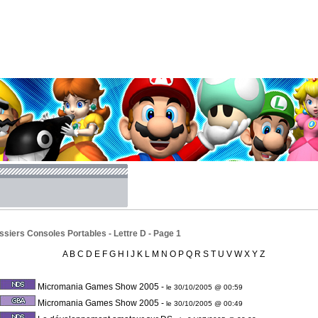
siers Consoles Portables - Lettre D - Page 1
A
B
C
D
E
F
G
H
I
J
K
L
M
N
O
P
Q
R
S
T
U
V
W
X
Y
Z
Micromania Games Show 2005
-
le 30/10/2005 @ 00:59
Micromania Games Show 2005
-
le 30/10/2005 @ 00:49