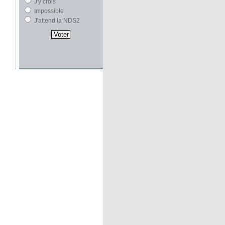
J'y crois
Impossible
J'attend la NDS2