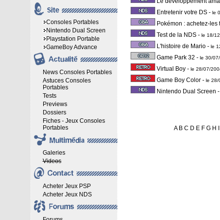
Le développement amat
Entretenir votre DS
-
le 
Consoles Portables
Pokémon : achetez-les 
Nintendo Dual Screen
Test de la NDS
-
le 18/1
Playstation Portable
L'histoire de Mario
-
GameBoy Advance
le 
Game Park 32
-
le 30/0
Virtual Boy
-
le 28/07/20
News Consoles Portables
Game Boy Color
-
Astuces Consoles
le 28
Portables
Nintendo Dual Screen
Tests
Previews
Dossiers
Fiches - Jeux Consoles
Portables
A
B
C
D
E
F
G
H
I
Galeries
Videos
Acheter Jeux PSP
Acheter Jeux NDS
Forums