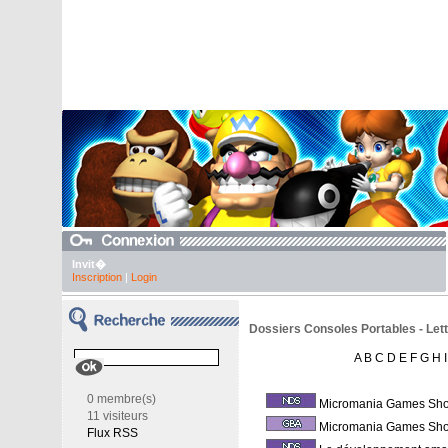
Invit�
Inscription
|
Login
Dossiers Consoles Portables - Lett
A
B
C
D
E
F
G
H
I
0 membre(s)
Micromania Games Sh
11 visiteurs
Micromania Games Sh
Flux RSS