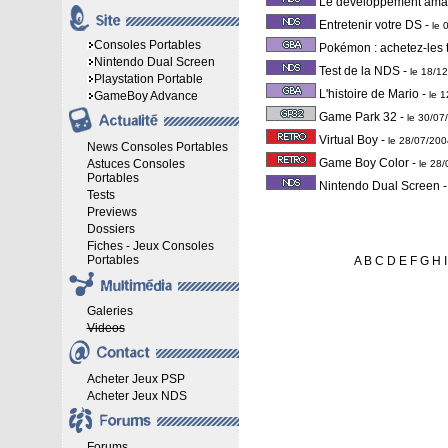
Le développement amat
Entretenir votre DS
-
le 
Consoles Portables
Pokémon : achetez-les 
Nintendo Dual Screen
Test de la NDS
-
le 18/1
Playstation Portable
L'histoire de Mario
-
GameBoy Advance
le 
Game Park 32
-
le 30/0
Virtual Boy
-
le 28/07/20
News Consoles Portables
Game Boy Color
-
Astuces Consoles
le 28
Portables
Nintendo Dual Screen
Tests
Previews
Dossiers
Fiches - Jeux Consoles
Portables
A
B
C
D
E
F
G
H
I
Galeries
Videos
Acheter Jeux PSP
Acheter Jeux NDS
Forums