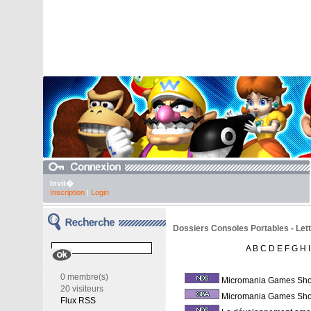
Invit�
Inscription
|
Login
Dossiers Consoles Portables - Lettr
A
B
C
D
E
F
G
H
I
0 membre(s)
Micromania Games Sh
20 visiteurs
Micromania Games Sh
Flux RSS