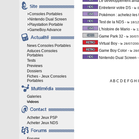
Le développement amat
Entretenir votre DS
-
le 
Consoles Portables
Pokémon : achetez-les 
Nintendo Dual Screen
Test de la NDS
-
le 18/1
Playstation Portable
L'histoire de Mario
-
GameBoy Advance
le 
Game Park 32
-
le 30/0
Virtual Boy
-
le 28/07/20
News Consoles Portables
Game Boy Color
-
Astuces Consoles
le 28
Portables
Nintendo Dual Screen
Tests
Previews
Dossiers
Fiches - Jeux Consoles
Portables
A
B
C
D
E
F
G
H
I
Galeries
Videos
Acheter Jeux PSP
Acheter Jeux NDS
Forums