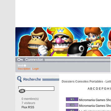
Invit�
Inscription
|
Login
Dossiers Consoles Portables - Lett
A
B
C
D
E
F
G
H
I
0 membre(s)
Micromania Games Sh
7 visiteurs
Micromania Games Sh
Flux RSS