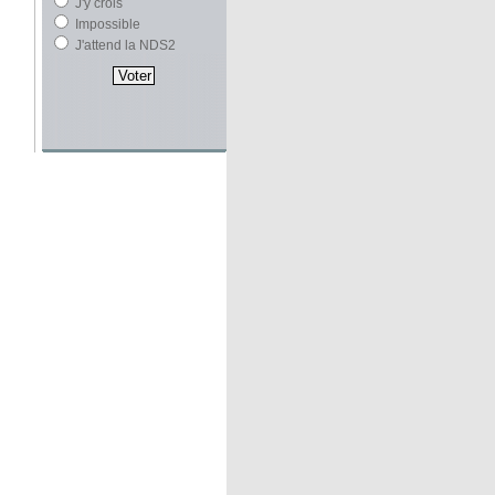
J'y crois
Impossible
J'attend la NDS2