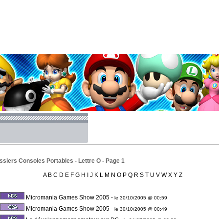
siers Consoles Portables - Lettre O - Page 1
A
B
C
D
E
F
G
H
I
J
K
L
M
N
O
P
Q
R
S
T
U
V
W
X
Y
Z
Micromania Games Show 2005
-
le 30/10/2005 @ 00:59
Micromania Games Show 2005
-
le 30/10/2005 @ 00:49