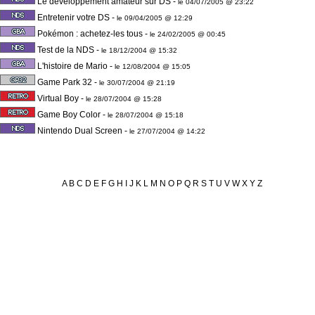
Le développement amateur sur DS
-
le 04/07/2005 @ 23:22
Entretenir votre DS
-
le 09/04/2005 @ 12:29
Pokémon : achetez-les tous
-
le 24/02/2005 @ 00:45
Test de la NDS
-
le 18/12/2004 @ 15:32
L'histoire de Mario
-
le 12/08/2004 @ 15:05
Game Park 32
-
le 30/07/2004 @ 21:19
Virtual Boy
-
le 28/07/2004 @ 15:28
Game Boy Color
-
le 28/07/2004 @ 15:18
Nintendo Dual Screen
-
le 27/07/2004 @ 14:22
A
B
C
D
E
F
G
H
I
J
K
L
M
N
O
P
Q
R
S
T
U
V
W
X
Y
Z