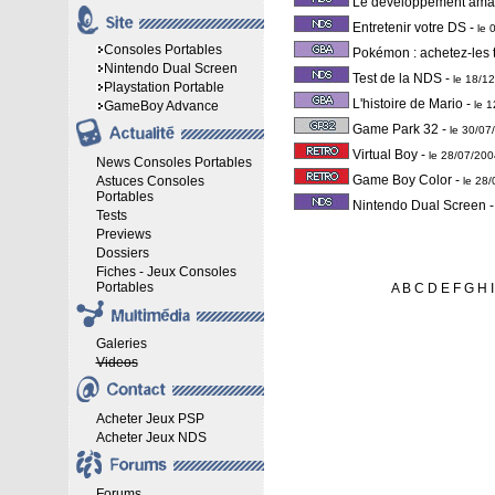
Le développement amat
Entretenir votre DS
-
le 
Consoles Portables
Pokémon : achetez-les 
Nintendo Dual Screen
Test de la NDS
-
le 18/1
Playstation Portable
L'histoire de Mario
-
GameBoy Advance
le 
Game Park 32
-
le 30/0
Virtual Boy
-
le 28/07/20
News Consoles Portables
Game Boy Color
-
Astuces Consoles
le 28
Portables
Nintendo Dual Screen
Tests
Previews
Dossiers
Fiches - Jeux Consoles
Portables
A
B
C
D
E
F
G
H
I
Galeries
Videos
Acheter Jeux PSP
Acheter Jeux NDS
Forums