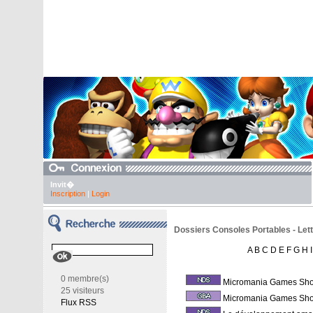
Invit�
Inscription
|
Login
Dossiers Consoles Portables - Lett
A
B
C
D
E
F
G
H
I
0 membre(s)
Micromania Games Sh
25 visiteurs
Micromania Games Sh
Flux RSS