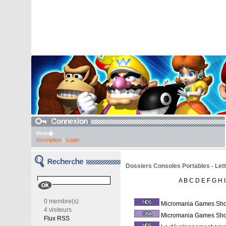
Invit�
Inscription
|
Login
Dossiers Consoles Portables - Lett
A
B
C
D
E
F
G
H
I
0 membre(s)
Micromania Games Sh
4 visiteurs
Micromania Games Sh
Flux RSS