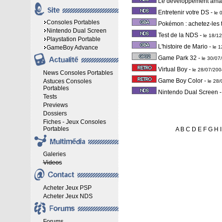
Le développement amat
Entretenir votre DS
-
le 
Consoles Portables
Pokémon : achetez-les 
Nintendo Dual Screen
Test de la NDS
-
le 18/1
Playstation Portable
L'histoire de Mario
-
GameBoy Advance
le 
Game Park 32
-
le 30/0
Virtual Boy
-
le 28/07/20
News Consoles Portables
Game Boy Color
-
Astuces Consoles
le 28
Portables
Nintendo Dual Screen
Tests
Previews
Dossiers
Fiches - Jeux Consoles
Portables
A
B
C
D
E
F
G
H
I
Galeries
Videos
Acheter Jeux PSP
Acheter Jeux NDS
Forums