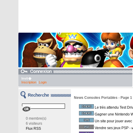
Invit�
Inscription
|
Login
News Consoles Portables - Page 1
Le très attendu Test Dri
Gagner une Nintendo W
0 membre(s)
Un site pour jouer ave
6 visiteurs
Vendre ses jeux PSP
-
Flux RSS