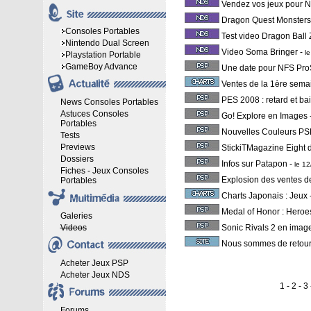
Vendez vos jeux pour N
Dragon Quest Monsters
Consoles Portables
Test video Dragon Ball 
Nintendo Dual Screen
Video Soma Bringer
-
l
Playstation Portable
GameBoy Advance
Une date pour NFS Pro
Ventes de la 1ère sem
PES 2008 : retard et bai
News Consoles Portables
Astuces Consoles
Go! Explore en Images
Portables
Nouvelles Couleurs PS
Tests
Previews
StickiTMagazine Eight 
Dossiers
Infos sur Patapon
-
le 1
Fiches - Jeux Consoles
Explosion des ventes d
Portables
Charts Japonais : Jeux
Medal of Honor : Heroe
Galeries
Videos
Sonic Rivals 2 en imag
Nous sommes de retour
Acheter Jeux PSP
Acheter Jeux NDS
1 -
2
-
3
Forums