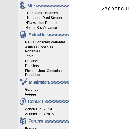
A
B
C
D
E
F
G
H
I
Consoles Portables
Nintendo Dual Screen
Playstation Portable
GameBoy Advance
News Consoles Portables
Astuces Consoles
Portables
Tests
Previews
Dossiers
Fiches - Jeux Consoles
Portables
Galeries
Videos
Acheter Jeux PSP
Acheter Jeux NDS
Forums