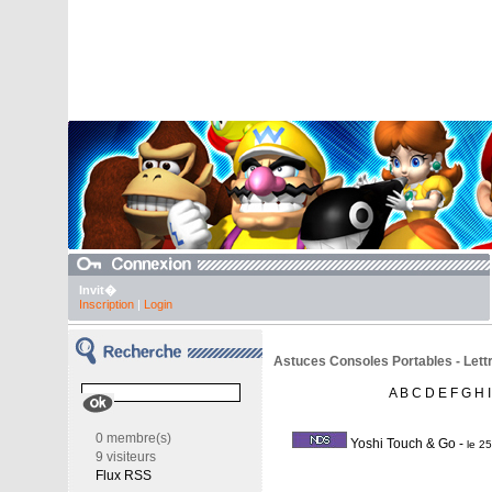
Invit�
Inscription
|
Login
Astuces Consoles Portables - Lettr
A
B
C
D
E
F
G
H
I
0 membre(s)
Yoshi Touch & Go
-
le 2
9 visiteurs
Flux RSS