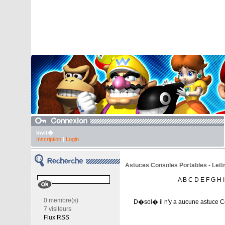
Invit�
Inscription
|
Login
Astuces Consoles Portables - Lettr
A
B
C
D
E
F
G
H
I
0 membre(s)
D�sol� il n'y a aucune astuce C
7 visiteurs
Flux RSS