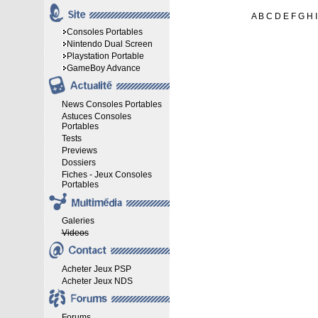
A
B
C
D
E
F
G
H
I
Consoles Portables
Nintendo Dual Screen
Playstation Portable
GameBoy Advance
News Consoles Portables
Astuces Consoles
Portables
Tests
Previews
Dossiers
Fiches - Jeux Consoles
Portables
Galeries
Videos
Acheter Jeux PSP
Acheter Jeux NDS
Forums