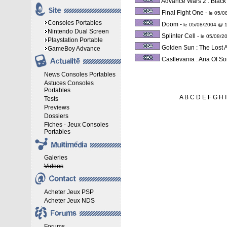
Advance Wars 2 : Black
Final Fight One
-
le 05/0
Consoles Portables
Doom
-
le 05/08/2004 @ 
Nintendo Dual Screen
Splinter Cell
-
le 05/08/2
Playstation Portable
Golden Sun : The Lost 
GameBoy Advance
Castlevania : Aria Of S
News Consoles Portables
Astuces Consoles
Portables
A
B
C
D
E
F
G
H
I
Tests
Previews
Dossiers
Fiches - Jeux Consoles
Portables
Galeries
Videos
Acheter Jeux PSP
Acheter Jeux NDS
Forums