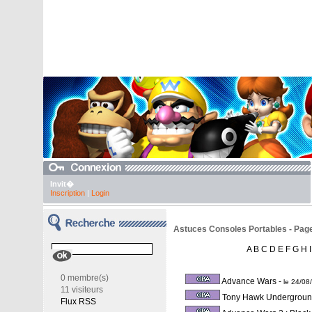
Invit�
Inscription
|
Login
Astuces Consoles Portables - Pag
A
B
C
D
E
F
G
H
I
0 membre(s)
Advance Wars
-
le 24/0
11 visiteurs
Tony Hawk Undergrou
Flux RSS