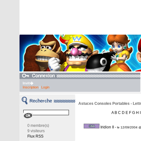
Invit�
Inscription
|
Login
Astuces Consoles Portables - Lettre
A
B
C
D
E
F
G
H
I
0 membre(s)
Iridion II
-
le 12/09/2004 
9 visiteurs
Flux RSS