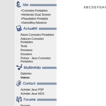
A
B
C
D
E
F
G
H
I
Consoles Portables
Nintendo Dual Screen
Playstation Portable
GameBoy Advance
News Consoles Portables
Astuces Consoles
Portables
Tests
Previews
Dossiers
Fiches - Jeux Consoles
Portables
Galeries
Videos
Acheter Jeux PSP
Acheter Jeux NDS
Forums