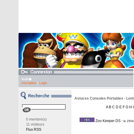
Invit�
Inscription
|
Login
Astuces Consoles Portables - Lettr
A
B
C
D
E
F
G
H
I
0 membre(s)
Zoo Keeper DS
-
le 25/
11 visiteurs
Flux RSS