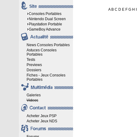
A
B
C
D
E
F
G
H
I
Consoles Portables
Nintendo Dual Screen
Playstation Portable
GameBoy Advance
News Consoles Portables
Astuces Consoles
Portables
Tests
Previews
Dossiers
Fiches - Jeux Consoles
Portables
Galeries
Videos
Acheter Jeux PSP
Acheter Jeux NDS
Forums