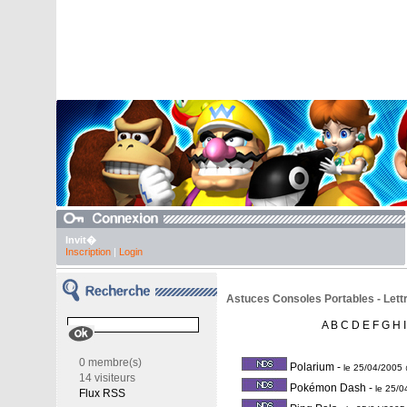
Invit�
Inscription
|
Login
Astuces Consoles Portables - Lettr
A
B
C
D
E
F
G
H
I
0 membre(s)
Polarium
-
le 25/04/2005
14 visiteurs
Pokémon Dash
-
le 25/
Flux RSS