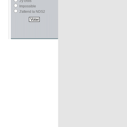
J'y crois
Impossible
J'attend la NDS2