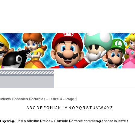
views Consoles Portables - Lettre R - Page 1
A
B
C
D
E
F
G
H
I
J
K
L
M
N
O
P
Q
R
S
T
U
V
W
X
Y
Z
D�sol� il n'y a aucune Preview Console Portable commen�ant par la lettre r