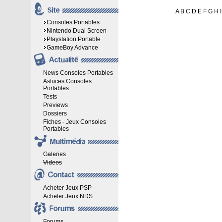
A
B
C
D
E
F
G
H
I
Consoles Portables
Nintendo Dual Screen
Playstation Portable
GameBoy Advance
News Consoles Portables
Astuces Consoles
Portables
Tests
Previews
Dossiers
Fiches - Jeux Consoles
Portables
Galeries
Videos
Acheter Jeux PSP
Acheter Jeux NDS
Forums