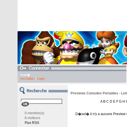
Invit�
Inscription
|
Login
Previews Consoles Portables - Lett
A
B
C
D
E
F
G
H
I
0 membre(s)
D�sol� il n'y a aucune Preview 
8 visiteurs
Flux RSS