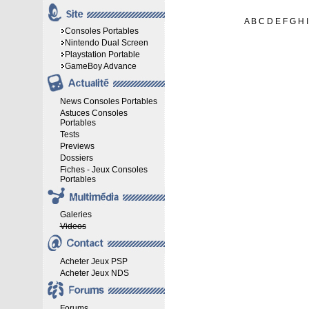
A
B
C
D
E
F
G
H
I
Consoles Portables
Nintendo Dual Screen
Playstation Portable
GameBoy Advance
News Consoles Portables
Astuces Consoles
Portables
Tests
Previews
Dossiers
Fiches - Jeux Consoles
Portables
Galeries
Videos
Acheter Jeux PSP
Acheter Jeux NDS
Forums