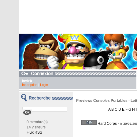
Invit�
Inscription
|
Login
Previews Consoles Portables - Lett
A
B
C
D
E
F
G
H
I
0 membre(s)
Hard Corps
-
le 30/07/2
14 visiteurs
Flux RSS