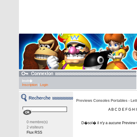
Invit�
Inscription
|
Login
Previews Consoles Portables - Lett
A
B
C
D
E
F
G
H
I
0 membre(s)
D�sol� il n'y a aucune Preview 
2 visiteurs
Flux RSS