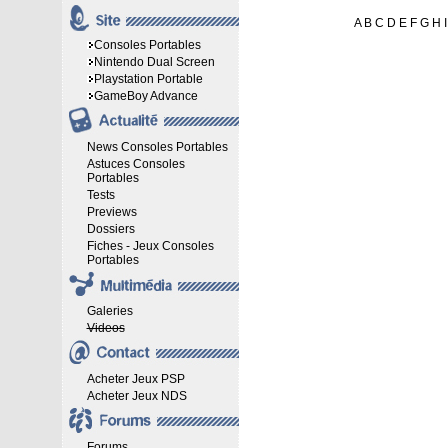
A
B
C
D
E
F
G
H
I
Consoles Portables
Nintendo Dual Screen
Playstation Portable
GameBoy Advance
News Consoles Portables
Astuces Consoles
Portables
Tests
Previews
Dossiers
Fiches - Jeux Consoles
Portables
Galeries
Videos
Acheter Jeux PSP
Acheter Jeux NDS
Forums