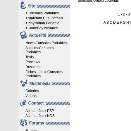
Untold Legends
Consoles Portables
1 -
2
-
3
Nintendo Dual Screen
A
B
C
D
E
F
G
H
I
Playstation Portable
GameBoy Advance
News Consoles Portables
Astuces Consoles
Portables
Tests
Previews
Dossiers
Fiches - Jeux Consoles
Portables
Galeries
Videos
Acheter Jeux PSP
Acheter Jeux NDS
Forums