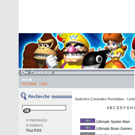
Invit�
Inscription
|
Login
Galeries Consoles Portables - Lett
A
B
C
D
E
F
G
H
I
0 membre(s)
Ultimate Spider-Man
8 visiteurs
Ultimate Brain Games
Flux RSS