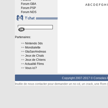
Forum GBA
A
B
C
D
E
F
G
H
I
Forum PSP
Forum NDS
Partenaires:
>>
Nintendo 3ds
>>
Mondialette
>>
GtaSanAndreas
>>
Jeux de Chats
>>
Jeux de Chiens
>>
Actualité Films
>>
Vous ici?
Copyright 2007-2017 ©
Consoles-P
Inutile de nous contacter pour demander un no-cd, un crack, une Rom (