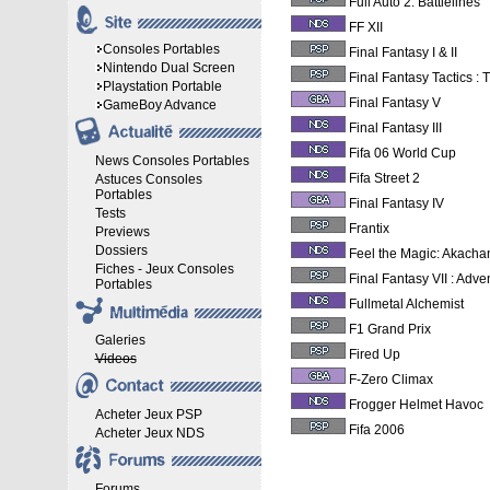
Full Auto 2: Battlelines
FF XII
Consoles Portables
Final Fantasy I & II
Nintendo Dual Screen
Final Fantasy Tactics :
Playstation Portable
Final Fantasy V
GameBoy Advance
Final Fantasy III
Fifa 06 World Cup
News Consoles Portables
Fifa Street 2
Astuces Consoles
Portables
Final Fantasy IV
Tests
Frantix
Previews
Dossiers
Feel the Magic: Akach
Fiches - Jeux Consoles
Final Fantasy VII : Adve
Portables
Fullmetal Alchemist
F1 Grand Prix
Galeries
Fired Up
Videos
F-Zero Climax
Frogger Helmet Havoc
Acheter Jeux PSP
Fifa 2006
Acheter Jeux NDS
Forums