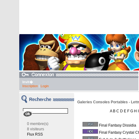
Invit�
Inscription
|
Login
Galeries Consoles Portables - Lettr
A
B
C
D
E
F
G
H
I
0 membre(s)
Final Fantasy Dissidia
8 visiteurs
Final Fantasy Crystal Ch
Flux RSS