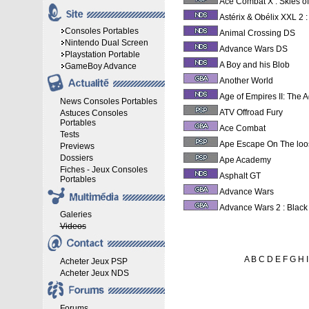
Ace Combat X : Skies o
Astérix & Obélix XXL 2 :
Consoles Portables
Animal Crossing DS
Nintendo Dual Screen
Advance Wars DS
Playstation Portable
A Boy and his Blob
GameBoy Advance
Another World
Age of Empires II: The 
News Consoles Portables
ATV Offroad Fury
Astuces Consoles
Portables
Ace Combat
Tests
Ape Escape On The loo
Previews
Dossiers
Ape Academy
Fiches - Jeux Consoles
Asphalt GT
Portables
Advance Wars
Advance Wars 2 : Black
Galeries
Videos
A
B
C
D
E
F
G
H
I
Acheter Jeux PSP
Acheter Jeux NDS
Forums