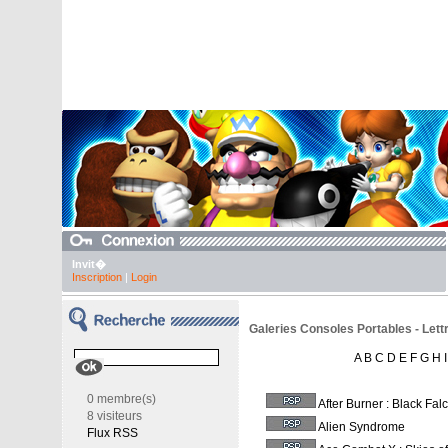
Invit�
Inscription
|
Login
Galeries Consoles Portables - Lett
A
B
C
D
E
F
G
H
I
0 membre(s)
After Burner : Black Fal
8 visiteurs
Alien Syndrome
Flux RSS