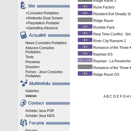
Ridge Racer 2
Rune Factory
Consoles Portables
Resident Evil Deadly S
Nintendo Dual Screen
Ridge Racer
Playstation Portable
Rumble Pack
GameBoy Advance
Real Time Conflict : S
River City Ransom 2
News Consoles Portables
Romance of the Three
Astuces Consoles
Portables
Rayman DS
Tests
Rayman : La Revanche
Previews
Dossiers
Romance of the Three 
Fiches - Jeux Consoles
Ridge Racer DS
Portables
Galeries
Videos
A
B
C
D
E
F
G
H
I
Acheter Jeux PSP
Acheter Jeux NDS
Forums