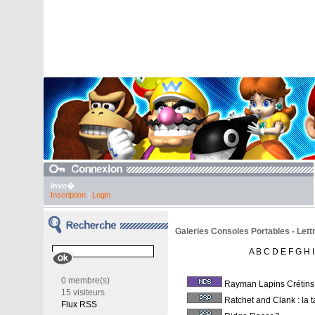
Invit�
Inscription
|
Login
Galeries Consoles Portables - Lett
A
B
C
D
E
F
G
H
I
0 membre(s)
Rayman Lapins Crétins
15 visiteurs
Ratchet and Clank : la t
Flux RSS