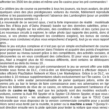
affronter les 3500 km de pistes et même une île-casino pour les pré-commandes !
Ce célèbre jeu de course va permettre à tous les joueurs, via leurs avatars, de pilo
quelques unes des plus prestigieuses voitures du monde, fidèlement reproduit
même si les passionnés regretteront l’absence des Lamborghini (pour un probl
de prix de licence semble-t-il…)
La nouveauté de ce second opus, c’est la forte impression de réalité : modélisat
des îles d’Ibiza puis d’Oahu (Hawaii) basée sur des données satellites, prise
compte des dégâts sur les véhicules, des conditions météo et des cycles jour-nu
Les nouveaux circuits à explorer, le rallye photo (qui rapporte des points, donc 
sous, si vos photos remplissent les conditions exigées), les bonus de condu
(mieux vous conduisez et plus vous empocherez d’argent), tout ça va vous rappor
gros…
Mais le jeu est plus complexe et n’est pas qu’un simple enchaînement de course
pour progresser, il faudra avancer dans l’histoire et acquérir des points d’expérie
pour passer au niveau suivant grâce à des compétitions, des activités sociales, 
découvertes ou en vous constituant des collections. Et pour vous garder accro
jeu, Atari a imaginé plus de 60 niveaux différents, dont certains se débloquer
seulement au-delà du niveau 10…
Autre idée originale, ceux qui pré-commanderont le jeu se verront offrir une édit
limitée sous forme de DLC, c’est-à-dire un téléchargement à effectuer depuis 
sites officiels PlayStation Network et Xbox Live Marketplace. Grâce à ce DLC, v
accédez à 10 niveaux supplémentaires situés exclusivement sur l’île-casino. Ce l
permettra à votre avatar personnalisable de parier quelques jetons, entre d
verres pris au bar le temps de faire connaissance avec vos adversaires en lig
Dans les bâtiments de rêve de ce casino, on retrouve quasiment l’ambiance d’
salle de
casino en ligne
, sauf que les jackpots sont des modèles exclusifs
voitures, comme la Audi R8 Spyder et la Spyker C8 Aileron Spyder, et que vous
les trouverez qu’ici – les amateurs apprécieront. A noter que le TDU2 Casi
nécessite que vous disposiez de la version commerciale complète pour y accéd
Alors serez-vous tenté par la roulette, le poker ou la
machine a sous
? Quoiqu’il
soit direction ensuite vers la piste spéciale pour tester la voiture que vous venez