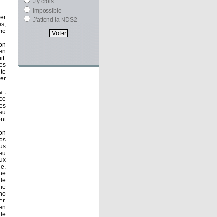
J'y crois
Impossible
ter
J'attend la NDS2
es,
ème
ion
 en
it.
des
ite
ter
s :
nce
des
 au
ont
ion
les
ous
ieu
eux
ne.
une
 de
 ne
no
er.
 en
 de