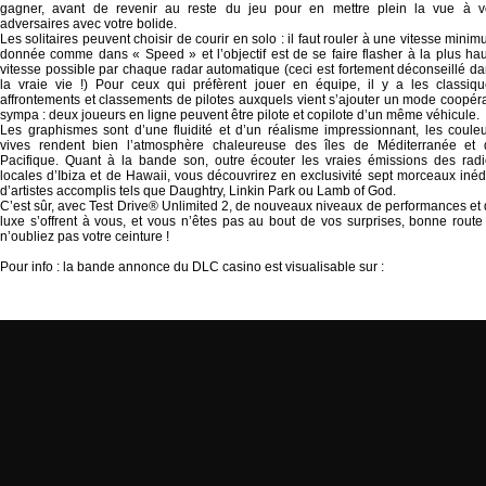
gagner, avant de revenir au reste du jeu pour en mettre plein la vue à v
adversaires avec votre bolide.
Les solitaires peuvent choisir de courir en solo : il faut rouler à une vitesse mini
donnée comme dans « Speed » et l’objectif est de se faire flasher à la plus ha
vitesse possible par chaque radar automatique (ceci est fortement déconseillé d
la vraie vie !) Pour ceux qui préfèrent jouer en équipe, il y a les classiq
affrontements et classements de pilotes auxquels vient s’ajouter un mode coopéra
sympa : deux joueurs en ligne peuvent être pilote et copilote d’un même véhicule.
Les graphismes sont d’une fluidité et d’un réalisme impressionnant, les coule
vives rendent bien l’atmosphère chaleureuse des îles de Méditerranée et 
Pacifique. Quant à la bande son, outre écouter les vraies émissions des rad
locales d’Ibiza et de Hawaii, vous découvrirez en exclusivité sept morceaux inéd
d’artistes accomplis tels que Daughtry, Linkin Park ou Lamb of God.
C’est sûr, avec Test Drive® Unlimited 2, de nouveaux niveaux de performances et
luxe s’offrent à vous, et vous n’êtes pas au bout de vos surprises, bonne route
n’oubliez pas votre ceinture !
Pour info : la bande annonce du DLC casino est visualisable sur :