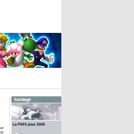
La PSP2 pour 2009
ier
our