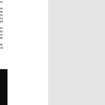
os
mum
ute
ans
ues
tif
urs
du
ios
its
 de
 et