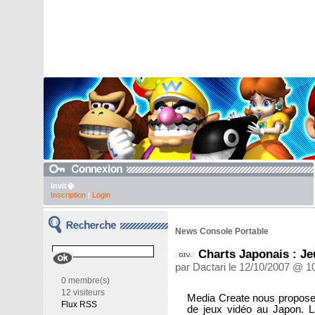
Invit�
Inscription
|
Login
News Console Portable
Charts Japonais : Je
par Dactari le 12/10/2007 @ 1
0 membre(s)
12 visiteurs
Media Create nous propose
Flux RSS
de jeux vidéo au Japon. 