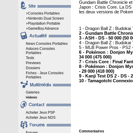
Gundam Battle Chronicle et 
Japon : Crisis Core. La DS 
les deux versions de Pokem
Consoles Portables
Nintendo Dual Screen
Playstation Portable
1 - Dragon Ball Z : Budokai
GameBoy Advance
2 - Gundam Battle Chronicl
3 - ASH - DS - 50 000 (50 0
4 - Dragon Ball Z : Budokai 
News Consoles Portables
5 - MLB Power Pros - PS2 -
Astuces Consoles
6 - Pokémon : Donjon Mys
Portables
34 000 (475 000)
Tests
7 - Crisis Core : Final Fan
Previews
8 - Pokémon : Donjon Mys
Dossiers
- 29 000 (418 000)
Fiches - Jeux Consoles
9 - Kanji Test DS 2 - DS - 
Portables
10 - Tamagotchi Connexion
Galeries
Videos
Acheter Jeux PSP
Acheter Jeux NDS
Commentaires
Forums