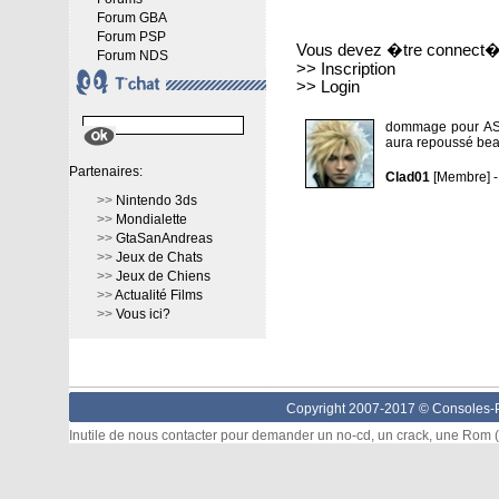
Forum GBA
Forum PSP
Vous devez �tre connect� 
Forum NDS
>>
Inscription
>>
Login
dommage pour ASH.
aura repoussé be
Partenaires:
Clad01
[Membre] -
>>
Nintendo 3ds
>>
Mondialette
>>
GtaSanAndreas
>>
Jeux de Chats
>>
Jeux de Chiens
>>
Actualité Films
>>
Vous ici?
Copyright 2007-2017 ©
Consoles-P
Inutile de nous contacter pour demander un no-cd, un crack, une Rom (