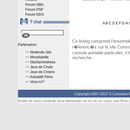
Forum GBA
Forum PSP
Forum NDS
A
B
C
D
E
F
G
H
I
Ce listing comprend l'ensembl
Partenaires:
r�ferenc�s sur le site Consol
>>
Nintendo 3ds
console portable particulier, n
>>
Mondialette
recherche.
>>
GtaSanAndreas
>>
Jeux de Chats
>>
Jeux de Chiens
>>
Actualité Films
>>
Vous ici?
Copyright 2007-2017 ©
Consoles-P
Inutile de nous contacter pour demander un no-cd, un crack, une Rom (