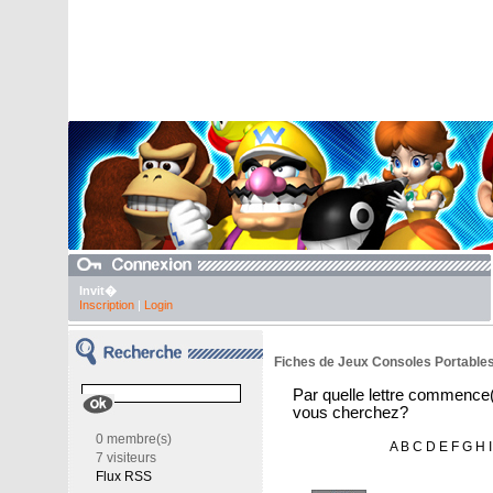
Invit�
Inscription
|
Login
Fiches de Jeux Consoles Portables 
Par quelle lettre commence(
vous cherchez?
0 membre(s)
A
B
C
D
E
F
G
H
I
7 visiteurs
Flux RSS