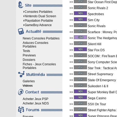
>>
Star Ocean First Dep
>>
Sonic Rivals 2
Consoles Portables
>>
Spectrobes
Nintendo Dual Screen
>>
Sim City
Playstation Portable
GameBoy Advance
>>
Sonic Rivals
>>
Scarface : Money. P
>>
Sonic The Hedgeho
News Consoles Portables
Astuces Consoles
>>
Silent Hill
Portables
>>
Star Fox DS
Tests
Previews
>>
SOCOM : FireTeam 
Dossiers
>>
Sony Computer Scie
Fiches - Jeux Consoles
Portables
>>
Star Trek : Tactical A
>>
Street Supremacy
>>
State Of Emergency
Galeries
Videos
>>
Suikoden I & II
>>
Super Monkey Ball 
>>
Sega Casino
Acheter Jeux PSP
Acheter Jeux NDS
>>
SSX On Tour
>>
Street Fighter Alpha 
>>
Super Princess Pea
Forums