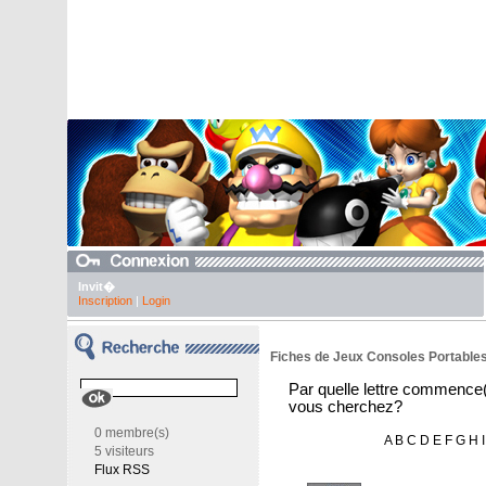
Invit�
Inscription
|
Login
Fiches de Jeux Consoles Portables 
Par quelle lettre commence(
vous cherchez?
0 membre(s)
A
B
C
D
E
F
G
H
I
5 visiteurs
Flux RSS