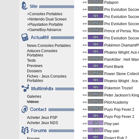
>>
Patapon
>>
Pro Evolution Socce
Consoles Portables
>>
Pro Evolution Socce
Nintendo Dual Screen
>>
Pro Evolution Socce
Playstation Portable
GameBoy Advance
>>
Prince of Persia: Ri
>>
Pro Evolution Socce
>>
Pokémon Diamant/P
News Consoles Portables
Astuces Consoles
>>
Phœnix Wright: Ace A
Portables
>>
PainKiller : Hell War
Tests
Previews
>>
Point Blank
Dossiers
>>
Power Stone Collect
Fiches - Jeux Consoles
Portables
>>
Phœnix Wright : Ace 
>>
Pokemon Trozei!
>>
Peter Jackson's Kin
Galeries
Videos
>>
Pilot Academy
>>
Puyo Pop Fever 2
>>
Puyo Pop Fever 2
Acheter Jeux PSP
Acheter Jeux NDS
>>
Play-yan
>>
Play-yan
>>
Project Rub 2
Forums