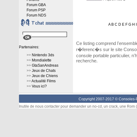
Forum GBA
Forum PSP
Forum NDS
A
B
C
D
E
F
G
H
I
Ce listing comprend l'ensembl
Partenaires:
r�ferenc�s sur le site Consol
>>
Nintendo 3ds
console portable particulier, n
>>
Mondialette
recherche.
>>
GtaSanAndreas
>>
Jeux de Chats
>>
Jeux de Chiens
>>
Actualité Films
>>
Vous ici?
Copyright 2007-2017 ©
Consoles-P
Inutile de nous contacter pour demander un no-cd, un crack, une Rom (