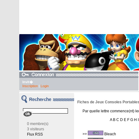
Invit�
Inscription
|
Login
Fiches de Jeux Consoles Portables
Par quelle lettre commence(nt) l
A
B
C
D
E
F
G
H
I
0 membre(s)
3 visiteurs
>>
Bleach
Flux RSS