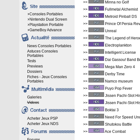
>>
Minna no Golf
>>
Fullmetal Alchemist
Consoles Portables
>>
Metroid Pinball DS
Nintendo Dual Screen
>>
Prince Of Persia Rev
Playstation Portable
GameBoy Advance
>>
Unreal
>>
The Legend of Heroe
>>
Electroplankton
News Consoles Portables
Astuces Consoles
>>
Intelligent License
Portables
>>
Dai Gassou! Band B
Tests
Previews
>>
Mega Man Zero 4
Dossiers
>>
Derby Time
Fiches - Jeux Consoles
Portables
>>
Namco museum
>>
Puyo Pop Fever
>>
Jissen Pachi-Slot H
Galeries
Videos
>>
Jissen Pachi-Slot H
>>
Boktai 3
>>
Need For Speed Und
Acheter Jeux PSP
Acheter Jeux NDS
>>
Shutokou Battle
>>
Ace Combat
Forums