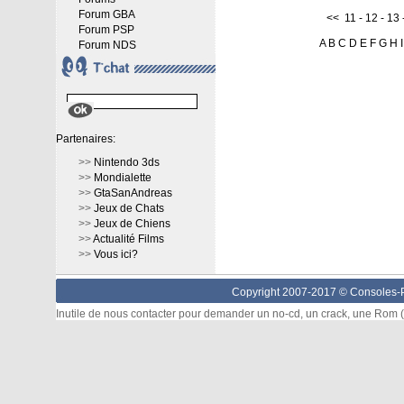
Forum GBA
<<
11
-
12
-
13
Forum PSP
A
B
C
D
E
F
G
H
I
Forum NDS
Partenaires:
>>
Nintendo 3ds
>>
Mondialette
>>
GtaSanAndreas
>>
Jeux de Chats
>>
Jeux de Chiens
>>
Actualité Films
>>
Vous ici?
Copyright 2007-2017 ©
Consoles-P
Inutile de nous contacter pour demander un no-cd, un crack, une Rom (